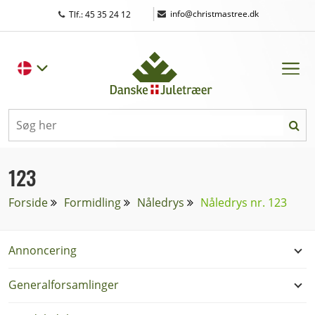
|
info@christmastree.dk
Tlf.: 45 35 24 12
123
Forside
Formidling
Nåledrys
Nåledrys nr. 123
Annoncering
Generalforsamlinger