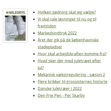
Hvilken gødning skal jeg vælge?
Vi skal tale løsninger til nu og til
fremtiden
Markedsindtryk 2022
Året der gik på de københavnske
stadepladser
Hvor skal arbejdskraften komme fra?
Hvad sker der med juletræet efter
jul?
Mekanisk vækstregulering - sæson 2
Flere brikker til grossisternes historie
Danske Juletræer i 2022
Den Frie Pen - Per Skarby