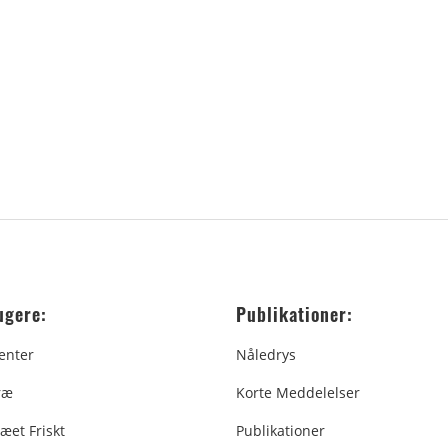
ugere:
Publikationer:
enter
Nåledrys
ræ
Korte Meddelelser
æet Friskt
Publikationer