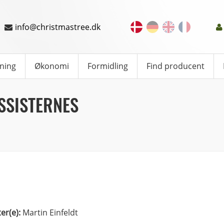
info@christmastree.dk
ning
Økonomi
Formidling
Find producent
SSISTERNES
ter(e):
Martin Einfeldt