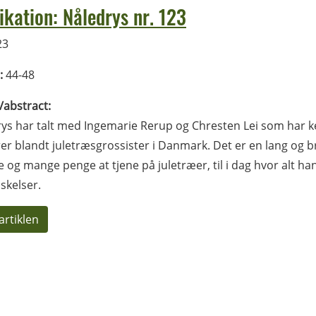
ikation: Nåledrys nr. 123
23
:
44-48
l/abstract:
ys har talt med Ingemarie Rerup og Chresten Lei som har k
er blandt juletræsgrossister i Danmark. Det er en lang og b
e og mange penge at tjene på juletræer, til i dag hvor alt 
skelser.
artiklen