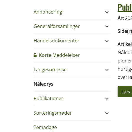
Publ
Annoncering
År:
20
Generalforsamlinger
Side(r)
Handelsdokumenter
Artike
Nåledr
Korte Meddelelser
pioner
hurtig
Langesømesse
overra
Nåledrys
Læs 
Publikationer
Sorteringsmøder
Temadage