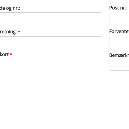
Post nr.:
de og nr.:
Forvente
retning:
*
ekort
*
Bemærkn