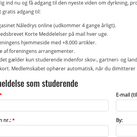
ig ind nu og få adgang til den nyeste viden om dyrkning, p
t gratis adgang til:
asinet Nåledrys online (udkommer 4 gange årligt).
edsbrevet Korte Meddelelser på mail hver uge.
eningens hjemmeside med +8.000 artikler.
re af foreningens arrangementer.
det gælder kun studerende indenfor skov-, gartneri- og lan
kort. Medlemskabet ophører automatisk, når du dimitterer el
eldelse som studerende
E-mail (t
*
n nr.:
By:
*