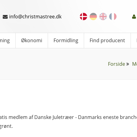
info@christmastree.dk
ning
Økonomi
Formidling
Find producent
Forside
M
ratis medlem af Danske Juletræer - Danmarks eneste branch
grønt.