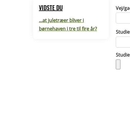
VIDSTE DU
Vej/ga
...at juletræer bliver i
børnehaven i tre til fire år?
Studie
Studi