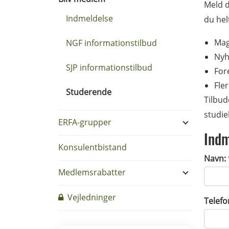
Meld d
Indmeldelse
du hel
Mag
NGF informationstilbud
Nyh
SJP informationstilbud
For
Fle
Studerende
Tilbud
studie
ERFA-grupper
Indm
Konsulentbistand
Navn:
Medlemsrabatter
Vejledninger
Telefo