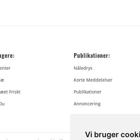
ugere:
Publikationer:
enter
Nåledrys
ræ
Korte Meddelelser
æet Friskt
Publikationer
 Du
Annoncering
Vi bruger cook