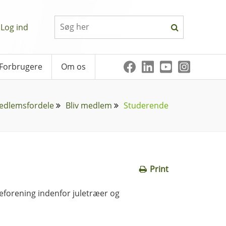
Log ind
Forbrugere
Om os
edlemsfordele
Bliv medlem
Studerende
Print
eforening indenfor juletræer og