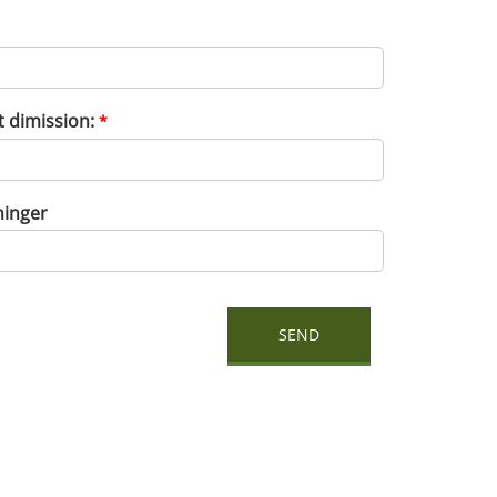
t dimission:
*
inger