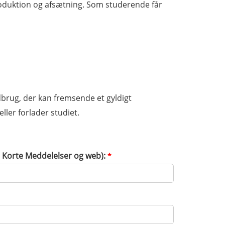
roduktion og afsætning. Som studerende får
dbrug, der kan fremsende et gyldigt
ler forlader studiet.
il Korte Meddelelser og web):
*