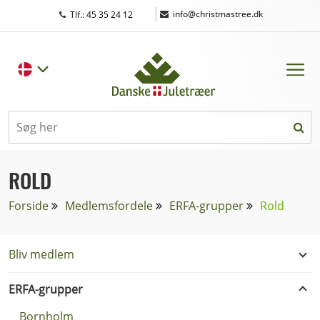
|
info@christmastree.dk
Tlf.: 45 35 24 12
ROLD
Forside
Medlemsfordele
ERFA-grupper
Rold
Bliv medlem
ERFA-grupper
Bornholm