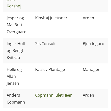
Korshøj
Jesper og
Klovhøj juletræer
Arden
Maj Britt
Overgaard
Inger Hull
SilvConsult
Bjerringbro
og Bengt
Kvitzau
Helle og
Falslev Plantage
Mariager
Allan
Jensen
Anders
Copmann Juletræer
Arden
Copmann