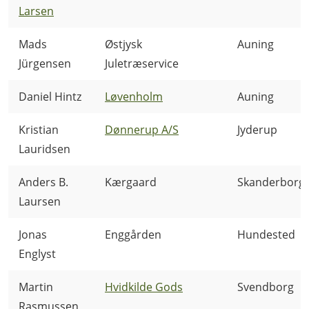
Larsen
Mads
Østjysk
Auning
Jürgensen
Juletræservice
Daniel Hintz
Løvenholm
Auning
Kristian
Dønnerup A/S
Jyderup
Lauridsen
Anders B.
Kærgaard
Skanderborg
Laursen
Jonas
Enggården
Hundested
Englyst
Martin
Hvidkilde Gods
Svendborg
Rasmussen