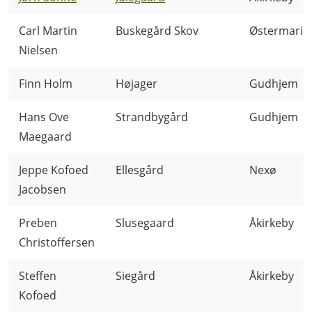
Carl Martin
Buskegård Skov
Østermarie
Nielsen
Finn Holm
Højager
Gudhjem
Hans Ove
Strandbygård
Gudhjem
Maegaard
Jeppe Kofoed
Ellesgård
Nexø
Jacobsen
Preben
Slusegaard
Åkirkeby
Christoffersen
Steffen
Siegård
Åkirkeby
Kofoed