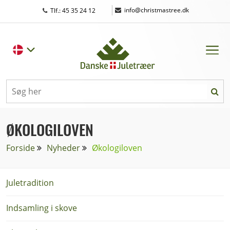
|
info@christmastree.dk
Tlf.: 45 35 24 12
ØKOLOGILOVEN
Forside
Nyheder
Økologiloven
Juletradition
Indsamling i skove