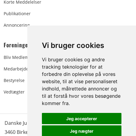
Korte Meddelelser
Publikationer
Annoncering
Foreningen:
Vi bruger cookies
Bliv Medlem
Vi bruger cookies og andre
tracking teknologier for at
Medarbejdere
forbedre din oplevelse på vores
Bestyrelse
website, til at vise personaliseret
indhold, målrettede annoncer og
Vedtægter
til at forstå hvor vores besøgende
kommer fra.
Jeg accepterer
Danske Juletræer - træer & grønt | Blokken 15 | DK-
Jeg nægter
3460 Birkerød |
Tlf.: 45 35 24 12
|