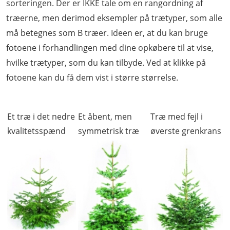
sorteringen. Der er IKKE tale om en rangordning af
træerne, men derimod eksempler på trætyper, som alle
må betegnes som B træer. Ideen er, at du kan bruge
fotoene i forhandlingen med dine opkøbere til at vise,
hvilke trætyper, som du kan tilbyde.
Ved at klikke på
fotoene kan du få dem vist i større størrelse
.
Et træ i det nedre
Et åbent, men
Træ med fejl i
kvalitetsspænd
symmetrisk træ
øverste grenkrans