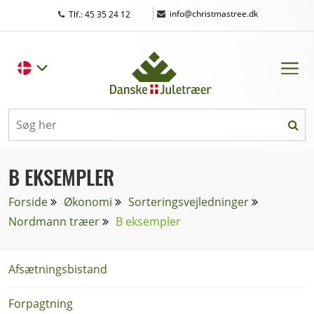
|
info@christmastree.dk
Tlf.: 45 35 24 12
B EKSEMPLER
Forside
Økonomi
Sorteringsvejledninger
Nordmann træer
B eksempler
Afsætningsbistand
Forpagtning