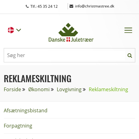
|
info@christmastree.dk
Tlf.: 45 35 24 12
REKLAMESKILTNING
Forside
Økonomi
Lovgivning
Reklameskiltning
Afsætningsbistand
Forpagtning