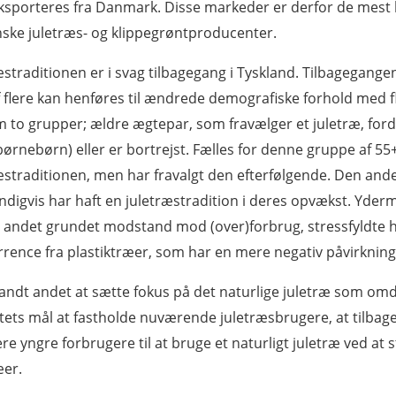
sporteres fra Danmark. Disse markeder er derfor de mest
ske juletræs- og klippegrøntproducenter.
æstraditionen er i svag tilbagegang i Tyskland. Tilbagegange
 flere kan henføres til ændrede demografiske forhold med f
m to grupper; ældre ægtepar, som fravælger et juletræ, fordi 
ørnebørn) eller er bortrejst. Fælles for denne gruppe af 55+ å
æstraditionen, men har fravalgt den efterfølgende. Den and
digvis har haft en juletræstradition i deres opvækst. Yder
 andet grundet modstand mod (over)forbrug, stressfyldte 
rence fra plastiktræer, som har en mere negativ påvirkning
andt andet at sætte fokus på det naturlige juletræ som omdr
tets mål at fastholde nuværende juletræsbrugere, at tilbag
re yngre forbrugere til at bruge et naturligt juletræ ved at 
æer.