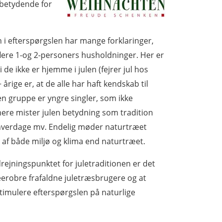
 betydende for
n i efterspørgslen har mange forklaringer,
lere 1-og 2-personers husholdninger. Her er
de ikke er hjemme i julen (fejrer jul hos
rige er, at de alle har haft kendskab til
en gruppe er yngre singler, som ikke
mere mister julen betydning som tradition
hverdage mv. Endelig møder naturtræet
 af både miljø og klima end naturtræet.
ejningspunktet for juletraditionen er det
eerobre frafaldne juletræsbrugere og at
stimulere efterspørgslen på naturlige