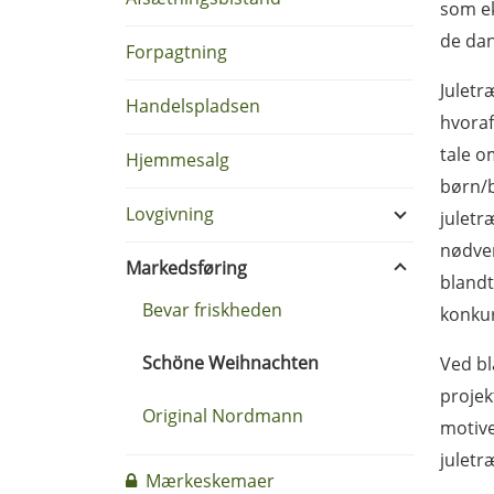
som ek
de dan
Forpagtning
Juletr
Handelspladsen
hvoraf
tale o
Hjemmesalg
børn/b
Lovgivning
juletr
nødven
Markedsføring
blandt
Bevar friskheden
konkur
Schöne Weihnachten
Ved bl
projek
Original Nordmann
motive
juletr
Mærkeskemaer