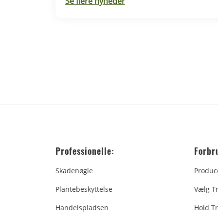
Se flere nyheder
Professionelle:
Forbr
Skadenøgle
Produc
Plantebeskyttelse
Vælg T
Handelspladsen
Hold Tr