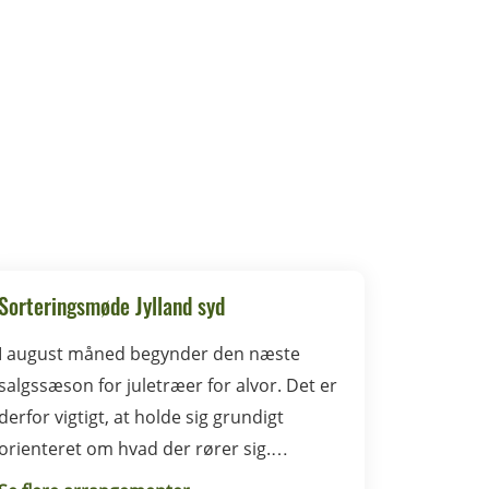
Sorteringsmøde Jylland syd
I august måned begynder den næste
salgssæson for juletræer for alvor. Det er
derfor vigtigt, at holde sig grundigt
orienteret om hvad der rører sig.
Sorteringsmødet i Syddanmark foregår i