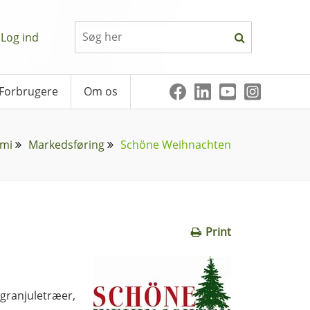
Log ind
Forbrugere
Om os
mi
Markedsføring
Schöne Weihnachten
Print
granjuletræer,