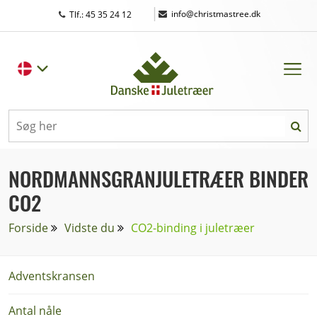
|
info@christmastree.dk
Tlf.: 45 35 24 12
NORDMANNSGRANJULETRÆER BINDER
CO2
Forside
Vidste du
CO2-binding i juletræer
Adventskransen
Antal nåle