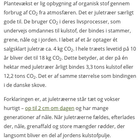
Plantevækst er lig opbygning af organisk stof gennem
forbrug af CO
fra atmosfæren. Det er juletræer særligt
2
gode til. De bruger CO
i deres livsprocesser, som
2
undervejs omdannes til kulstof, der bindes i stammer,
grene, nåle og i jorden. I løbet af et år optager ét
salgsklart juletræ ca. 4 kg CO
. I hele træets levetid på 10
2
år bliver det til 18 kg CO
. Dette betyder, at der på én
2
hektar med juletræer årligt bindes 3,3 tons kulstof eller
12,2 tons CO
. Det er af samme størrelse som bindingen
2
i de danske skove.
Forklaringen er, at juletræerne står tæt og vokser
hurtigt –
op til 2 cm om dagen
og har mange
generationer af nåle. Når juletræerne fældes, efterlades
der, nåle, grenaffald og store mængder rødder, der
langsomt bliver en del af jordens kulstofpulje.