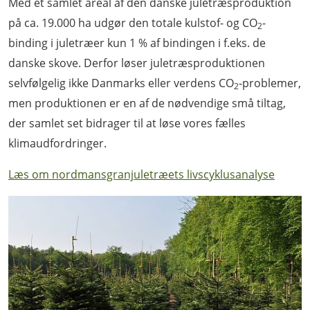
Med et samlet areal af den danske juletræsproduktion
på ca. 19.000 ha udgør den totale kulstof- og CO
-
2
binding i juletræer kun 1 % af bindingen i f.eks. de
danske skove. Derfor løser juletræsproduktionen
selvfølgelig ikke Danmarks eller verdens CO
-problemer,
2
men produktionen er en af de nødvendige små tiltag,
der samlet set bidrager til at løse vores fælles
klimaudfordringer.
Læs om nordmansgranjuletræets livscyklusanalyse