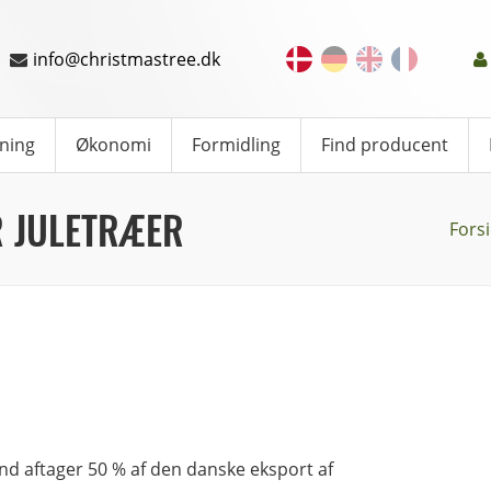
info@christmastree.dk
ning
Økonomi
Formidling
Find producent
 JULETRÆER
Fors
nd aftager 50 % af den danske eksport af