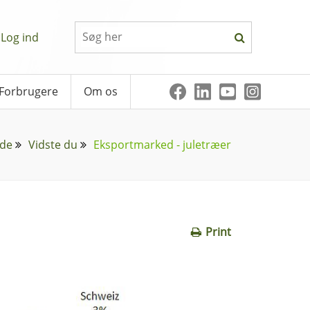
Log ind
Forbrugere
Om os
ide
Vidste du
Eksportmarked - juletræer
Print