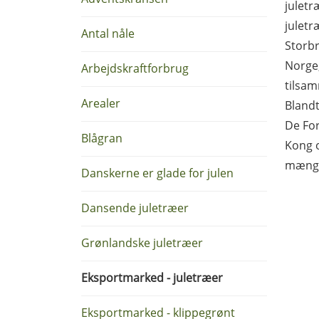
juletr
julet
Antal nåle
Storbr
Norge
Arbejdskraftforbrug
tilsam
Arealer
Blandt
De For
Blågran
Kong o
mæng
Danskerne er glade for julen
Dansende juletræer
Grønlandske juletræer
Eksportmarked - juletræer
Eksportmarked - klippegrønt