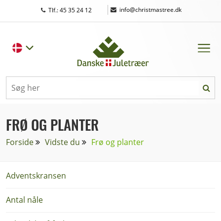
|
info@christmastree.dk
Tlf.: 45 35 24 12
FRØ OG PLANTER
Forside
Vidste du
Frø og planter
Adventskransen
Antal nåle