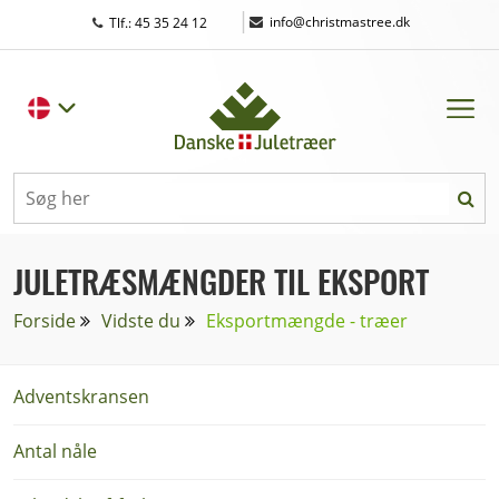
|
info@christmastree.dk
Tlf.: 45 35 24 12
JULETRÆSMÆNGDER TIL EKSPORT
Forside
Vidste du
Eksportmængde - træer
Adventskransen
Antal nåle