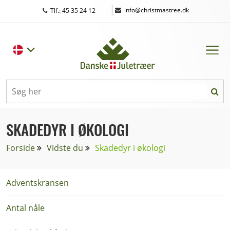
|
info@christmastree.dk
Tlf.: 45 35 24 12
SKADEDYR I ØKOLOGI
Forside
Vidste du
Skadedyr i økologi
Adventskransen
Antal nåle