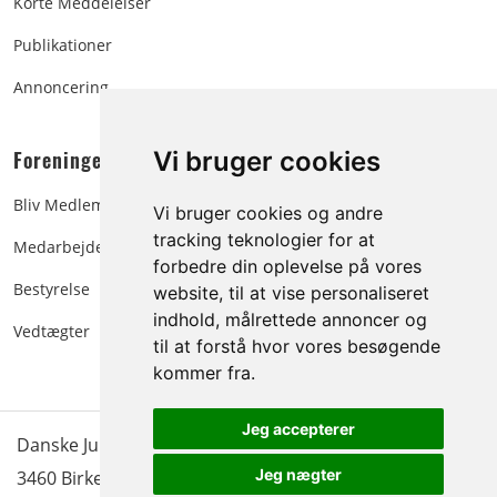
Korte Meddelelser
Publikationer
Annoncering
Vi bruger cookies
Foreningen:
Bliv Medlem
Vi bruger cookies og andre
tracking teknologier for at
Medarbejdere
forbedre din oplevelse på vores
Bestyrelse
website, til at vise personaliseret
indhold, målrettede annoncer og
Vedtægter
til at forstå hvor vores besøgende
kommer fra.
Jeg accepterer
Danske Juletræer - træer & grønt | Blokken 15 | DK-
Jeg nægter
3460 Birkerød |
Tlf.: 45 35 24 12
|