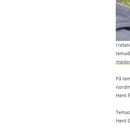
I rela
temada
møder
På tem
nordm
Hent F
Temad
Hent C