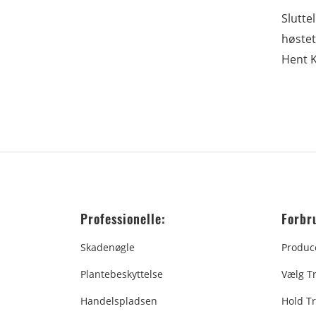
Slutt
høstet
Hent 
Professionelle:
Forbr
Skadenøgle
Produc
Plantebeskyttelse
Vælg T
Handelspladsen
Hold Tr