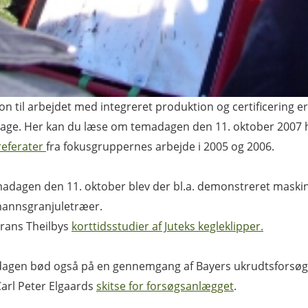
tion til arbejdet med integreret produktion og certificering 
ge. Her kan du læse om temadagen den 11. oktober 2007 h
eferater
fra fokusgruppernes arbejde i 2005 og 2006.
adagen den 11. oktober blev der bl.a. demonstreret maskin
annsgranjuletræer.
rans Theilbys
korttidsstudier af Juteks kegleklipper.
agen bød også på en gennemgang af Bayers ukrudtsforsøg
arl Peter Elgaards
skitse for forsøgsanlægget
.