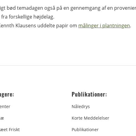
eligt bød temadagen også på en gennemgang af en proveni
 fra forskellige højdelag.
Kennth Klausens uddelte papir om
målinger i plantningen
.
ugere:
Publikationer:
enter
Nåledrys
ræ
Korte Meddelelser
æet Friskt
Publikationer