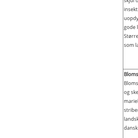
skjul 
insekt
uopdy
gode l
Større
som læ
Bloms
Bloms
og ske
marieh
stribe
landsk
dansk