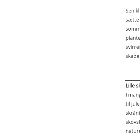
Sen kl
sætte 
sommer
plant
svirre
skade
Lille 
I mang
til ju
skråni
skovs
natur