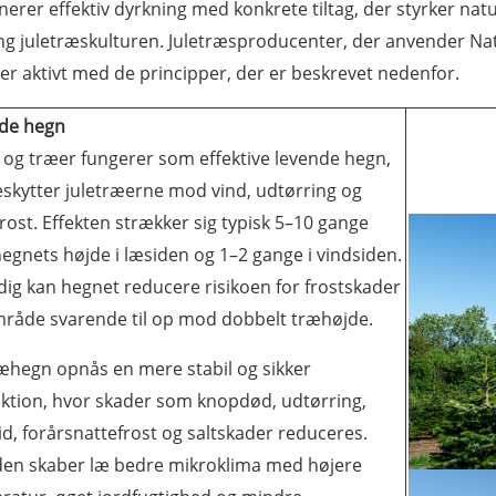
erer effektiv dyrkning med konkrete tiltag, der styrker nat
g juletræskulturen. Juletræsproducenter, der anvender Na
er aktivt med de principper, der er beskrevet nedenfor.
de hegn
 og træer fungerer som effektive levende hegn,
eskytter juletræerne mod vind, udtørring og
rost. Effekten strækker sig typisk 5–10 gange
egnets højde i læsiden og 1–2 gange i vindsiden.
dig kan hegnet reducere risikoen for frostskader
område svarende til op mod dobbelt træhøjde.
æhegn opnås en mere stabil og sikker
ktion, hvor skader som knopdød, udtørring,
id, forårsnattefrost og saltskader reduceres.
en skaber læ bedre mikroklima med højere