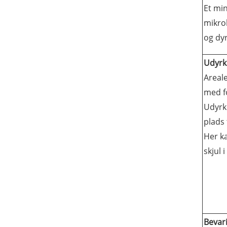
Et mi
mikro
og dyr
Udyrk
Areale
med f
Udyrk
plads 
Her ka
skjul 
Bevar