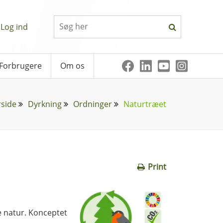
Log ind
Forbrugere
Om os
rside
Dyrkning
Ordninger
Naturtræet
Print
e natur. Konceptet