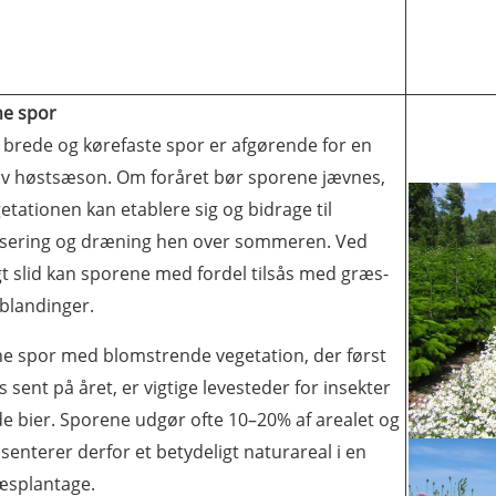
e spor
 brede og kørefaste spor er afgørende for en
tiv høstsæson. Om foråret bør sporene jævnes,
etationen kan etablere sig og bidrage til
lisering og dræning hen over sommeren. Ved
gt slid kan sporene med fordel tilsås med græs-
øblandinger.
e spor med blomstrende vegetation, der først
s sent på året, er vigtige levesteder for insekter
de bier. Sporene udgør ofte 10–20% af arealet og
enterer derfor et betydeligt naturareal i en
ræsplantage.