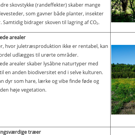
ndre skovstykke (randeffekter) skaber mange
levesteder, som gavner både planter, insekter
. Samtidig bidrager skoven til lagring af CO₂.
ede arealer
r, hvor juletræsproduktion ikke er rentabel, kan
ordel udlægges til urørte område
r
.
ede arealer skaber lysåbne naturtyper med
til en anden biodiversitet end i selve kulturen.
n dyr som hare, lærke og vibe finde føde og
i den høje vegetation.
ingsværdige træer