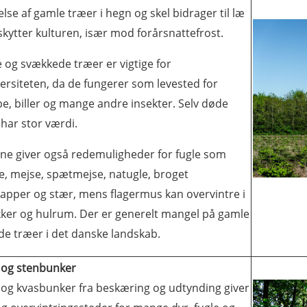
lse af gamle træer i hegn og skel bidrager til læ
kytter kulturen, især mod forårsnattefrost.
 og svækkede træer er vigtige for
ersiteten, da de fungerer som levested for
e, biller og mange andre insekter. Selv døde
har stor værdi.
ne giver også redemuligheder for fugle som
e, mejse, spætmejse, natugle, broget
napper og stær, mens flagermus kan overvintre i
ker og hulrum. Der er generelt mangel på gamle
de træer i det danske landskab.
 og stenbunker
 og kvasbunker fra beskæring og udtynding giver