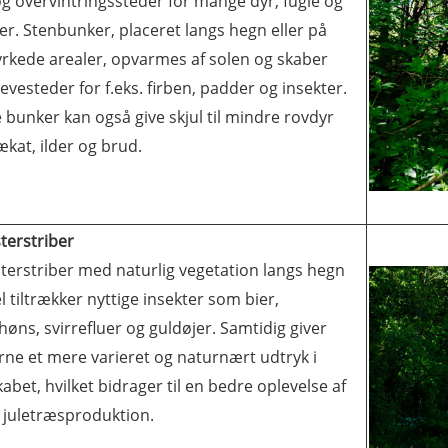
og overvintringssteder for mange dyr, fugle og
er. Stenbunker, placeret langs hegn eller på
rkede arealer, opvarmes af solen og skaber
evesteder for f.eks. firben, padder og insekter.
 bunker kan også give skjul til mindre rovdyr
kat, ilder og brud.
terstriber
terstriber med naturlig vegetation langs hegn
l tiltrækker nyttige insekter som bier,
øns, svirrefluer og guldøjer. Samtidig giver
rne et mere varieret og naturnært udtryk i
abet, hvilket bidrager til en bedre oplevelse af
 juletræsproduktion.