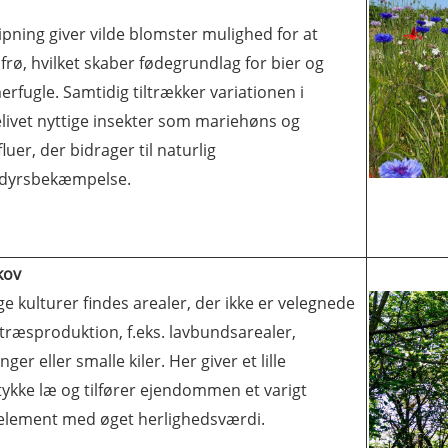
ipning giver vilde blomster mulighed for at
frø, hvilket skaber fødegrundlag for bier og
fugle. Samtidig tiltrækker variationen i
elivet nyttige insekter som mariehøns og
fluer, der bidrager til naturlig
dyrsbekæmpelse.
skov
e kulturer findes arealer, der ikke er velegnede
letræsproduktion, f.eks. lavbundsarealer,
nger eller smalle kiler. Her giver et lille
tykke læ og tilfører ejendommen et varigt
element med øget herlighedsværdi.