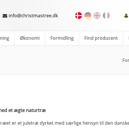
info@christmastree.dk
ning
Økonomi
Formidling
Find producent
Fo
hed et ægte naturtræ
ræet er et juletræ dyrket med særlige hensyn til den dansk