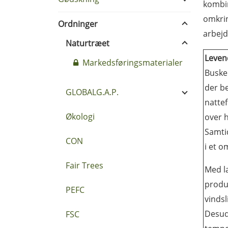
kombin
omkrin
Ordninger
arbejd
Naturtræet
Leven
Markedsføringsmaterialer
Buske
der b
GLOBALG.A.P.
nattef
Økologi
over h
Samti
CON
i et 
Fair Trees
Med l
produ
PEFC
vindsl
Desud
FSC