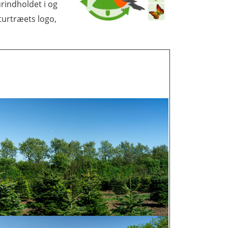
urindholdet i og
turtræets logo,