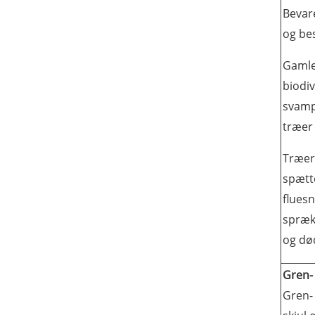
Bevare
og bes
Gamle
biodiv
svamp
træer 
Træer
spætt
flues
spræk
og dø
Gren-
Gren-