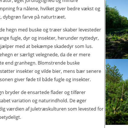
ratur, øget jordfugtighed og mindre
pning fra nålene, hvilket giver bedre vækst og
t, dybgrøn farve på naturtræet.
de hegn med buske og træer skaber levesteder
nge fugle, dyr og insekter, herunder nyttedyr,
jælper med at bekæmpe skadedyr som lus.
æhegn er særligt velegnede, da de er mere
te end granhegn. Blomstrende buske
støtter insekter og vilde bier, mens bær senere
onen giver føde til både fugle og insekter.
n bryder de ensartede flader og tilfører
kabet variation og naturindhold. De øger
dig værdien af juletræskulturen som levested for
betydeligt.