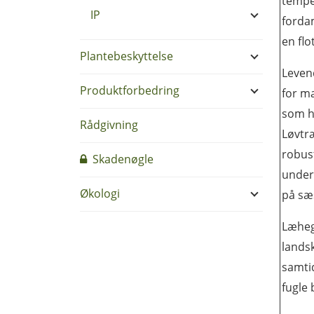
tempe
IP
fordam
en flo
Plantebeskyttelse
Leven
Produktforbedring
for ma
som h
Rådgivning
Løvtr
robus
Skadenøgle
under
Økologi
på sæs
Læheg
lands
samti
fugle 