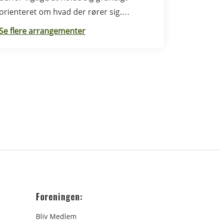
orienteret om hvad der rører sig.
Sorteringsmødet i Syddanmark foregår i
Se flere arrangementer
Rødding.
Foreningen:
Bliv Medlem