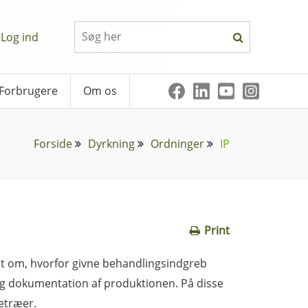
Log ind
Forbrugere
Om os
Forside
Dyrkning
Ordninger
IP
Print
t om, hvorfor givne behandlingsindgreb
g og dokumentation af produktionen. På disse
letræer.