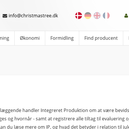
info@christmastree.dk
ning
Økonomi
Formidling
Find producent
æggende handler Integreret Produktion om at være bevids
ges og hvornår - samt at registrere alle tiltag til evaluerin
kan du læse mere om IP, og hvad det betyder i relation til ju