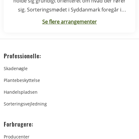
holde sig grundigt orienteret om hvad der rører
sig. Sorteringsmødet i Syddanmark foregår i
Rødding.
Se flere arrangementer
Professionelle:
Skadenøgle
Plantebeskyttelse
Handelspladsen
Sorteringsvejledning
Forbrugere:
Producenter