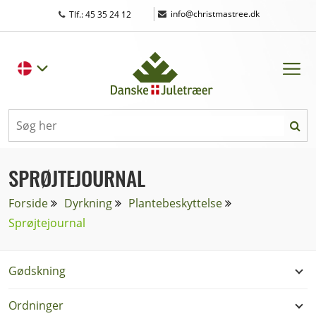
|
info@christmastree.dk
Tlf.: 45 35 24 12
SPRØJTEJOURNAL
Forside
Dyrkning
Plantebeskyttelse
Sprøjtejournal
Gødskning
Ordninger