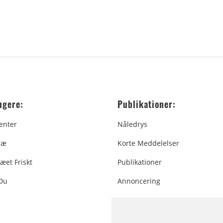
ugere:
Publikationer:
enter
Nåledrys
ræ
Korte Meddelelser
æet Friskt
Publikationer
 Du
Annoncering