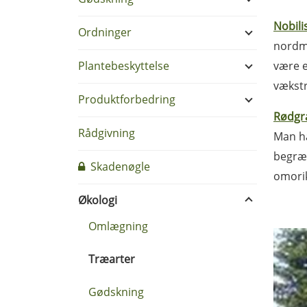
Nobili
Ordninger
nordm
Plantebeskyttelse
være e
vækstr
Produktforbedring
Rødgr
Rådgivning
Man ha
begræn
Skadenøgle
omorik
Økologi
Omlægning
Træarter
Gødskning