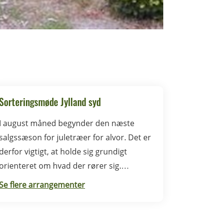
Sorteringsmøde Jylland syd
I august måned begynder den næste
salgssæson for juletræer for alvor. Det er
derfor vigtigt, at holde sig grundigt
orienteret om hvad der rører sig.
Sorteringsmødet i Syddanmark foregår i
Se flere arrangementer
Rødding.