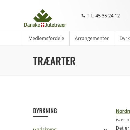
Tlf.: 45 35 24 12
Medlemsfordele
Arrangementer
Dyrk
TRÆARTER
DYRKNING
Nordm
især m
Det er
Gødskning