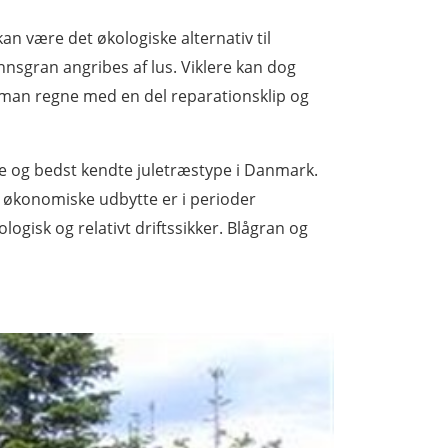
n være det økologiske alternativ til
gran angribes af lus. Viklere kan dog
 man regne med en del reparationsklip og
e og bedst kendte juletræstype i Danmark.
t økonomiske udbytte er i perioder
logisk og relativt driftssikker. Blågran og