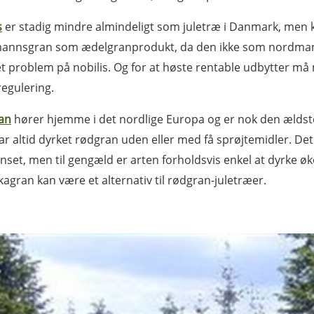
s
er stadig mindre almindeligt som juletræ i Danmark, men ka
annsgran som ædelgranprodukt, da den ikke som nordmanns
t problem på nobilis. Og for at høste rentable udbytter må
egulering.
an
hører hjemme i det nordlige Europa og er nok den ældst
r altid dyrket rødgran uden eller med få sprøjtemidler. De
set, men til gen­gæld er arten forholdsvis enkel at dyrke øko
agran kan være et alternativ til rødgran-juletræer.