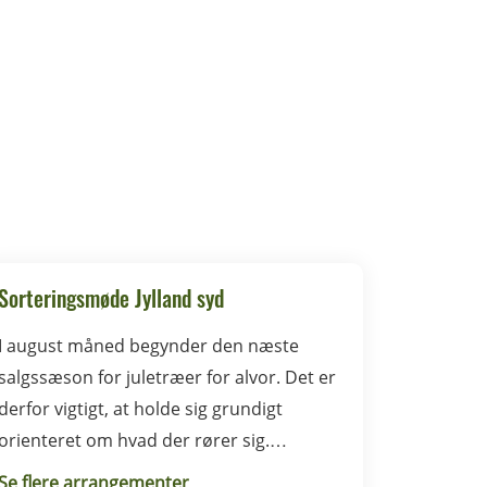
Sorteringsmøde Jylland syd
I august måned begynder den næste
salgssæson for juletræer for alvor. Det er
derfor vigtigt, at holde sig grundigt
orienteret om hvad der rører sig.
Sorteringsmødet i Syddanmark foregår i
Se flere arrangementer