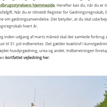
dbrugsstyrelsens hjemmeside
. Herefter kan du, når du er
ofafgift. Når du er tilmeldt Register for Gødningsregnskab, 
ne om gødningsanvendelse. Det betyder, at du skal udarbej
gsregnskab hvert år.
 og inden udgang af marts måned skal det samlede forbrug a
ust til 31. juli indberettes. Det gælder kvælstof i kunstgød
ejdet husdyrgødning, urea og andet. Indberetningen foreta
 en
kortfattet vejledning her
.