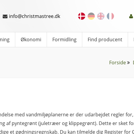
info@christmastree.dk
ning
Økonomi
Formidling
Find producent
Forside
indelse med vandmiljøplanerne er der udarbejdet regler fo
ng af pyntegrønt (juletræer og klippegrønt). Dette er sket for
ige et gødningsregnskab. Du kan tilmelde dig Register fo