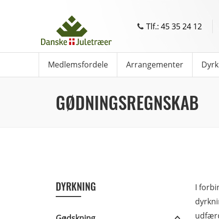
Tlf.: 45 35 24 12
Medlemsfordele
Arrangementer
Dyrk
GØDNINGSREGNSKAB
DYRKNING
I forb
dyrkni
udfærd
Gødskning