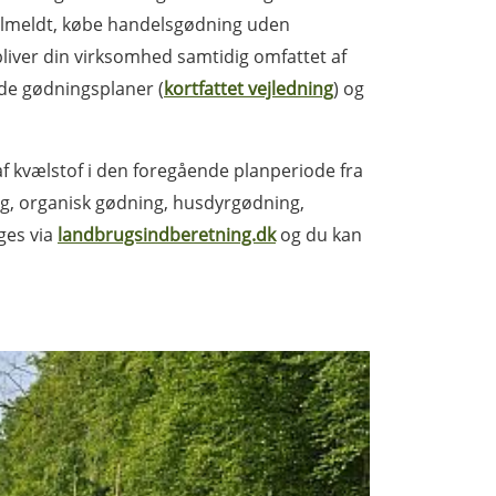
 tilmeldt, købe handelsgødning uden
bliver din virksomhed samtidig omfattet af
de gødningsplaner (
kortfattet vejledning
) og
f kvælstof i den foregående planperiode fra
ning, organisk gødning, husdyrgødning,
ges via
landbrugsindberetning.dk
og du kan