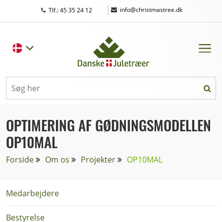
|
info@christmastree.dk
Tlf.: 45 35 24 12
OPTIMERING AF GØDNINGSMODELLEN
OP10MAL
Forside
Om os
Projekter
OP10MAL
Medarbejdere
Bestyrelse