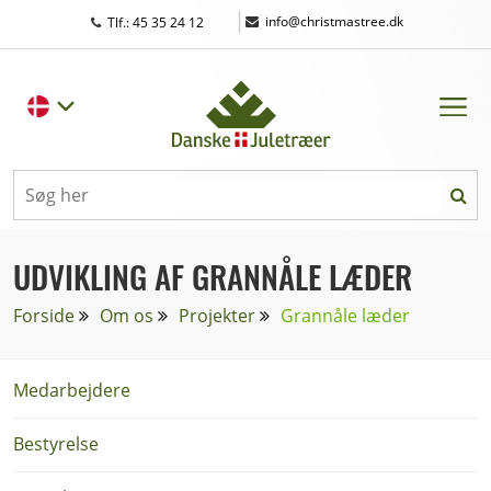
|
info@christmastree.dk
Tlf.: 45 35 24 12
UDVIKLING AF GRANNÅLE LÆDER
Forside
Om os
Projekter
Grannåle læder
Medarbejdere
Bestyrelse