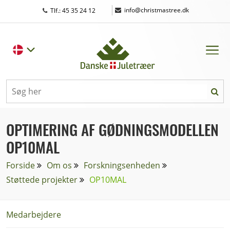
|
info@christmastree.dk
Tlf.: 45 35 24 12
OPTIMERING AF GØDNINGSMODELLEN
OP10MAL
Forside
Om os
Forskningsenheden
Støttede projekter
OP10MAL
Medarbejdere