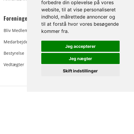
forbedre din oplevelse på vores
website, til at vise personaliseret
indhold, målrettede annoncer og
Foreningen:
til at forstå hvor vores besøgende
Bliv Medlem
kommer fra.
Medarbejdere
Jeg accepterer
Bestyrelse
Jeg nægter
Vedtægter
Skift indstillinger
Danske Juletræer - træer & grønt | Blokken 15 | DK-
3460 Birkerød |
Tlf.: 45 35 24 12
|
info@christmastree.dk