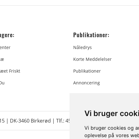
ugere:
Publikationer:
enter
Nåledrys
ræ
Korte Meddelelser
æet Friskt
Publikationer
 Du
Annoncering
Vi bruger cook
 15 | DK-3460 Birkerød |
Tlf.: 45 35 24 12
|
info@christmastr
Vi bruger cookies og an
oplevelse på vores webs