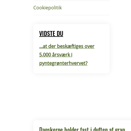
Cookiepolitik
VIDSTE DU
...at der beskæftiges over
5.000 årsværk i
pyntegrønterhvervet?
Danskerne holder fast i duften af gran