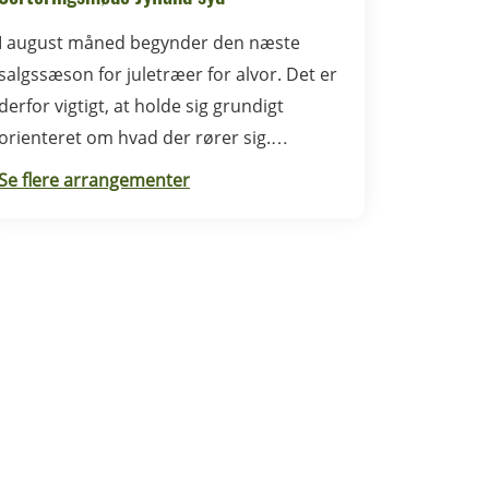
I august måned begynder den næste
salgssæson for juletræer for alvor. Det er
derfor vigtigt, at holde sig grundigt
orienteret om hvad der rører sig.
Sorteringsmødet i Syddanmark foregår i
Se flere arrangementer
Rødding.