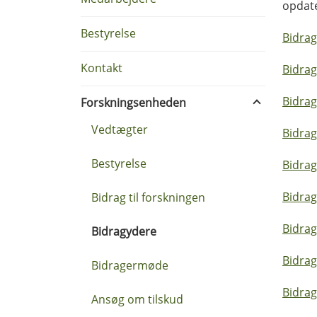
opdate
Bestyrelse
Bidrag
Kontakt
Bidrag
Bidrag
Forskningsenheden
Vedtægter
Bidrag
Bestyrelse
Bidrag
Bidrag
Bidrag til forskningen
Bidrag
Bidragydere
Bidrag
Bidragermøde
Bidrag
Ansøg om tilskud