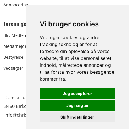
Annoncering
Foreningen:
Vi bruger cookies
Bliv Medlem
Vi bruger cookies og andre
tracking teknologier for at
Medarbejdere
forbedre din oplevelse på vores
Bestyrelse
website, til at vise personaliseret
indhold, målrettede annoncer og
Vedtægter
til at forstå hvor vores besøgende
kommer fra.
Jeg accepterer
Danske Juletræer - træer & grønt | Blokken 15 | DK-
Jeg nægter
3460 Birkerød |
Tlf.: 45 35 24 12
|
info@christmastree.dk
Skift indstillinger