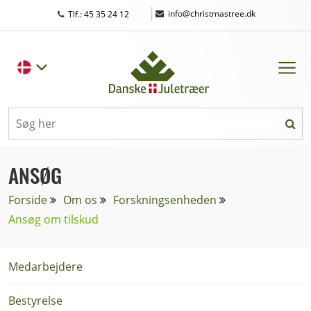
|
info@christmastree.dk
Tlf.: 45 35 24 12
ANSØG
Forside
Om os
Forskningsenheden
Ansøg om tilskud
Medarbejdere
Bestyrelse