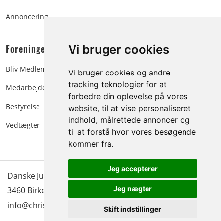
Annoncering
Foreningen:
Vi bruger cookies
Bliv Medlem
Vi bruger cookies og andre
tracking teknologier for at
Medarbejdere
forbedre din oplevelse på vores
Bestyrelse
website, til at vise personaliseret
indhold, målrettede annoncer og
Vedtægter
til at forstå hvor vores besøgende
kommer fra.
Jeg accepterer
Danske Juletræer - træer & grønt | Blokken 15 | DK-
Jeg nægter
3460 Birkerød |
Tlf.: 45 35 24 12
|
info@christmastree.dk
Skift indstillinger