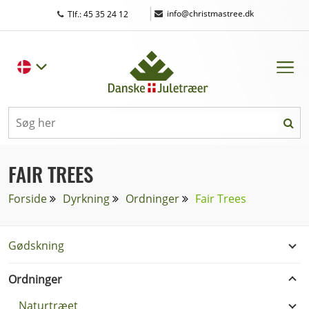
|
info@christmastree.dk
Tlf.: 45 35 24 12
FAIR TREES
Forside
Dyrkning
Ordninger
Fair Trees
Gødskning
Ordninger
Naturtræet