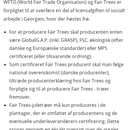
WFTO (World Fair Trade Organisation) og Fair Trees er
forpligtet til at overføre en del af licensafgiften til socialt
arbejde i Georgien, hvor der høstes frø.
For at producere Fair Trees skal producenten enten
være GlobalG.A.P. (inkl. GRASP), FSC, økologisk (efter
danske og Europæiske standarder) eller MPS
certificeret (eller tilsvarende ordning).
Som certificeret Fair Trees producent skal man følge
national overenskomst (danske producenter),
tiltræde producenterklæring hos Fair Trees og
forpligte sig til at producere Fair Trees - træer
fremover.
Fair Trees-juletræer må kun produceres i de
plantager, der er omfattet af producentens og de
eventuelle underleverandørers certificering. Dette
spores gennem en eksakt oversigt over de arealer