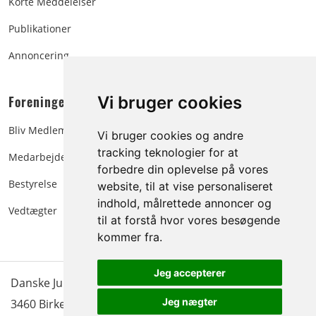
Korte Meddelelser
Publikationer
Annoncering
Foreningen:
Vi bruger cookies
Bliv Medlem
Vi bruger cookies og andre
tracking teknologier for at
Medarbejdere
forbedre din oplevelse på vores
Bestyrelse
website, til at vise personaliseret
indhold, målrettede annoncer og
Vedtægter
til at forstå hvor vores besøgende
kommer fra.
Jeg accepterer
Danske Juletræer - træer & grønt | Blokken 15 | DK-
Jeg nægter
3460 Birkerød |
Tlf.: 45 35 24 12
|