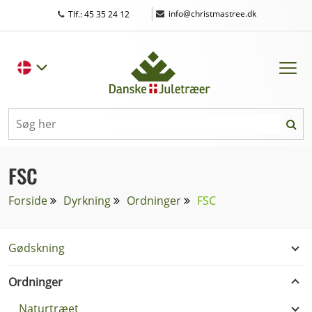
|
info@christmastree.dk
Tlf.: 45 35 24 12
FSC
Forside
Dyrkning
Ordninger
FSC
Gødskning
Ordninger
Naturtræet