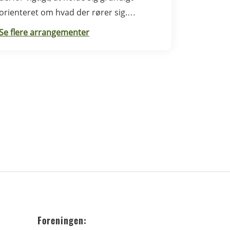
orienteret om hvad der rører sig.
Sorteringsmødet i Syddanmark foregår i
Se flere arrangementer
Rødding.
Foreningen: