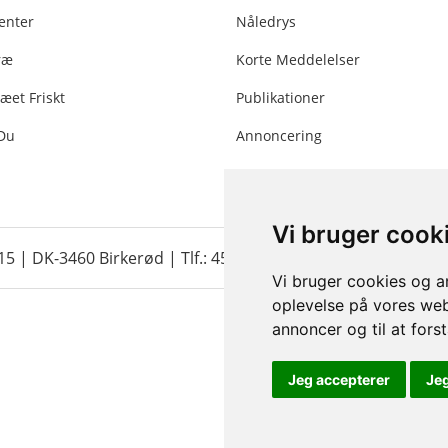
enter
Nåledrys
ræ
Korte Meddelelser
æet Friskt
Publikationer
 Du
Annoncering
Vi bruger cook
 15 | DK-3460 Birkerød |
Tlf.: 45 35 24 12
|
info@christmastr
Vi bruger cookies og an
oplevelse på vores webs
annoncer og til at for
Jeg accepterer
Je