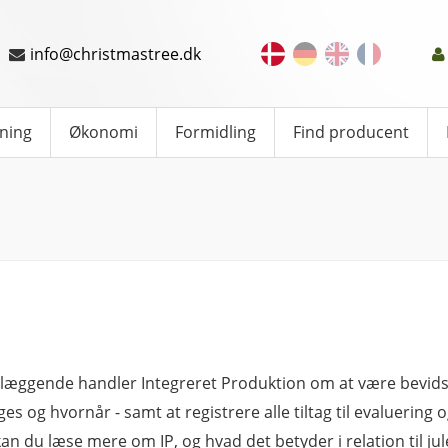
info@christmastree.dk
ning
Økonomi
Formidling
Find producent
æggende handler Integreret Produktion om at være bevids
ges og hvornår - samt at registrere alle tiltag til evaluerin
kan du læse mere om IP, og hvad det betyder i relation til ju