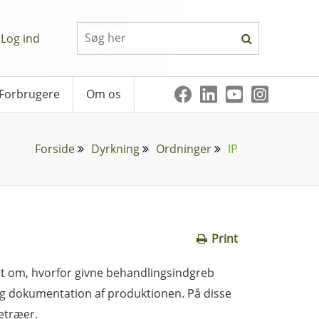
Log ind
Forbrugere
Om os
Forside
Dyrkning
Ordninger
IP
Print
t om, hvorfor givne behandlingsindgreb
g og dokumentation af produktionen. På disse
letræer.