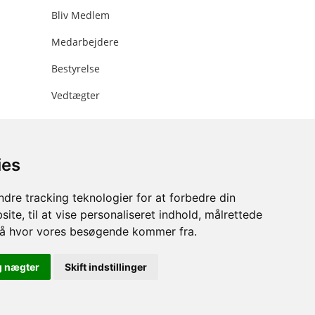
Bliv Medlem
Medarbejdere
Bestyrelse
Vedtægter
ies
ee.dk
dre tracking teknologier for at forbedre din
ite, til at vise personaliseret indhold, målrettede
stå hvor vores besøgende kommer fra.
g nægter
Skift indstillinger