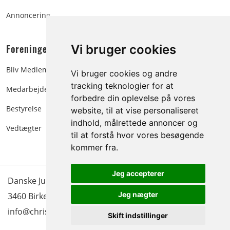
Annoncering
Foreningen:
Vi bruger cookies
Bliv Medlem
Vi bruger cookies og andre
tracking teknologier for at
Medarbejdere
forbedre din oplevelse på vores
Bestyrelse
website, til at vise personaliseret
indhold, målrettede annoncer og
Vedtægter
til at forstå hvor vores besøgende
kommer fra.
Jeg accepterer
Danske Juletræer - træer & grønt | Blokken 15 | DK-
Jeg nægter
3460 Birkerød |
Tlf.: 45 35 24 12
|
info@christmastree.dk
Skift indstillinger