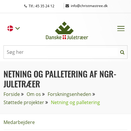
|
info@christmastree.dk
Tlf.: 45 35 24 12
NETNING OG PALLETERING AF NGR-
JULETRÆER
Forside
Om os
Forskningsenheden
Støttede projekter
Netning og palletering
Medarbejdere